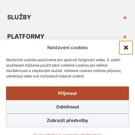
SLUŽBY
PLATFORMY
Nastavení cookies
FIRMA A KONTAKT
Nezbytné cookies používáme pro správné fungování webu. S vaším
souhlasem můžeme použít také volitelné cookies pro měření
návštěvnosti a zlepšování služeb. Volitelné cookies můžete přijmout,
PODPORA A DOKUMENTY
odmítnout nebo své rozhodnutí kdykoli změnit.
Přijmout
Odmítnout
© Copyright 2006 - 2026 Zserver s.r.o.
Zobrazit předvolby
RSS
staň se fanouškem