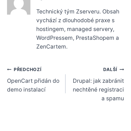
Technický tým Zserveru. Obsah
vychází z dlouhodobé praxe s
hostingem, managed servery,
WordPressem, PrestaShopem a
ZenCartem.
Navigace
PŘEDCHOZÍ
DALŠÍ
OpenCart přidán do
Drupal: jak zabránit
pro
demo instalací
nechtěné registraci
příspěvek
a spamu