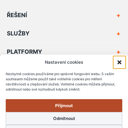
ŘEŠENÍ
SLUŽBY
PLATFORMY
Nastavení cookies
FIRMA A KONTAKT
Nezbytné cookies používáme pro správné fungování webu. S vaším
souhlasem můžeme použít také volitelné cookies pro měření
návštěvnosti a zlepšování služeb. Volitelné cookies můžete přijmout,
PODPORA A DOKUMENTY
odmítnout nebo své rozhodnutí kdykoli změnit.
Přijmout
Odmítnout
© Copyright 2006 - 2026 Zserver s.r.o.