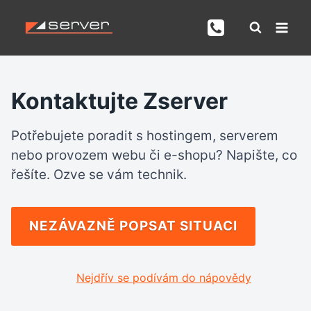
Přeskočit
na
obsah
Kontaktujte Zserver
Potřebujete poradit s hostingem, serverem
nebo provozem webu či e-shopu? Napište, co
řešíte. Ozve se vám technik.
NEZÁVAZNĚ POPSAT SITUACI
Nejdřív se podívám do nápovědy