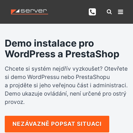
Přeskočit
na
obsah
Demo instalace pro
WordPress a PrestaShop
Chcete si systém nejdřív vyzkoušet? Otevřete
si demo WordPressu nebo PrestaShopu
a projděte si jeho veřejnou část i administraci.
Demo ukazuje ovládání, není určené pro ostrý
provoz.
NEZÁVAZNĚ POPSAT SITUACI