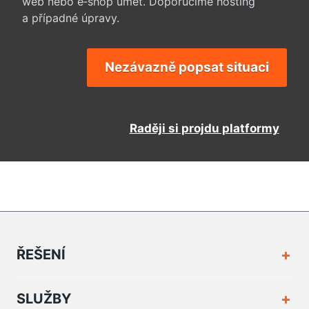
web nebo e‑shop umět. Doporučíme hosting
a případné úpravy.
Nezávazně popsat situaci
Raději si projdu platformy
ŘEŠENÍ
SLUŽBY