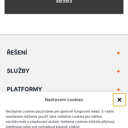
servery
ŘEŠENÍ
SLUŽBY
PLATFORMY
Nastavení cookies
FIRMA A KONTAKT
Nezbytné cookies používáme pro správné fungování webu. S vaším
souhlasem můžeme použít také volitelné cookies pro měření
návštěvnosti a zlepšování služeb. Volitelné cookies můžete přijmout,
PODPORA A DOKUMENTY
odmítnout nebo své rozhodnutí kdykoli změnit.