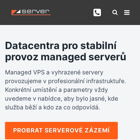
Přeskočit
na
obsah
Datacentra pro stabilní
provoz managed serverů
Managed VPS a vyhrazené servery
provozujeme v profesionální infrastruktuře.
Konkrétní umístění a parametry vždy
uvedeme v nabídce, aby bylo jasné, kde
služba běží a kdo za co odpovídá.
PROBRAT SERVEROVÉ ZÁZEMÍ