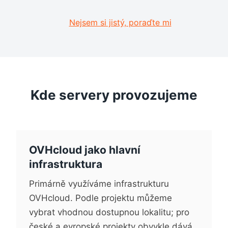
Nejsem si jistý, poraďte mi
Kde servery provozujeme
OVHcloud jako hlavní
infrastruktura
Primárně využíváme infrastrukturu
OVHcloud. Podle projektu můžeme
vybrat vhodnou dostupnou lokalitu; pro
české a evropské projekty obvykle dává