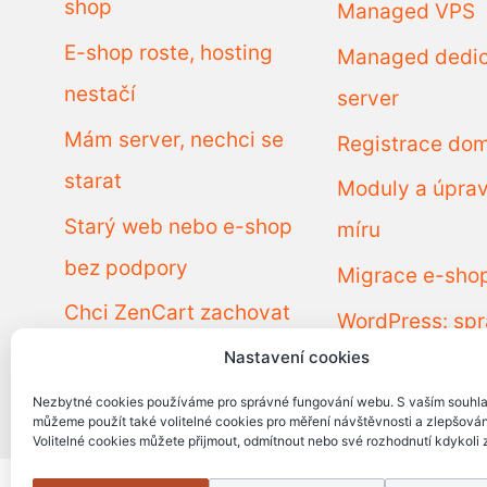
shop
Managed VPS
E-shop roste, hosting
Managed dedi
nestačí
server
Mám server, nechci se
Registrace do
starat
Moduly a úpra
Starý web nebo e-shop
míru
bez podpory
Migrace e-sho
Chci ZenCart zachovat
WordPress: spr
Potřebuji ZenCart
Nastavení cookies
dohled
opravit
Nezbytné cookies používáme pro správné fungování webu. S vaším souhl
můžeme použít také volitelné cookies pro měření návštěvnosti a zlepšován
Volitelné cookies můžete přijmout, odmítnout nebo své rozhodnutí kdykoli 