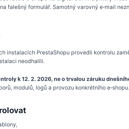
na falešný formulář. Samotný varovný e‑mail nezn
y
h instalacích PrestaShopu provedli kontrolu zam
talaci neodhalili.
troly k 12. 2. 2026, ne o trvalou záruku dnešníh
orů, modulů, logů a provozu konkrétního e‑shopu
rolovat
ablony,