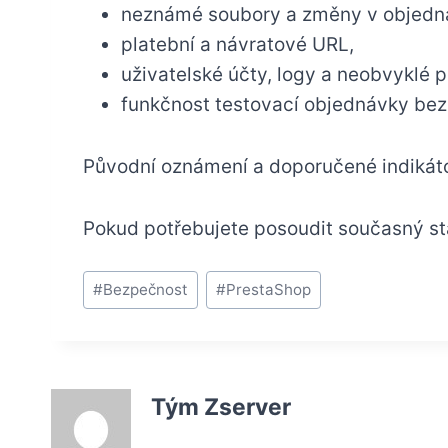
neznámé soubory a změny v objedn
platební a návratové URL,
uživatelské účty, logy a neobvyklé 
funkčnost testovací objednávky be
Původní oznámení a doporučené indikáto
Pokud potřebujete posoudit současný st
Štítky
#
Bezpečnost
#
PrestaShop
příspěvků:
Tým Zserver