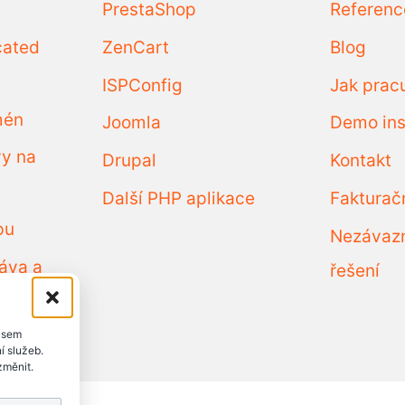
PrestaShop
Referenc
cated
ZenCart
Blog
ISPConfig
Jak prac
mén
Joomla
Demo ins
vy na
Drupal
Kontakt
Další PHP aplikace
Fakturač
pu
Nezávaz
áva a
řešení
asem
í služeb.
změnit.