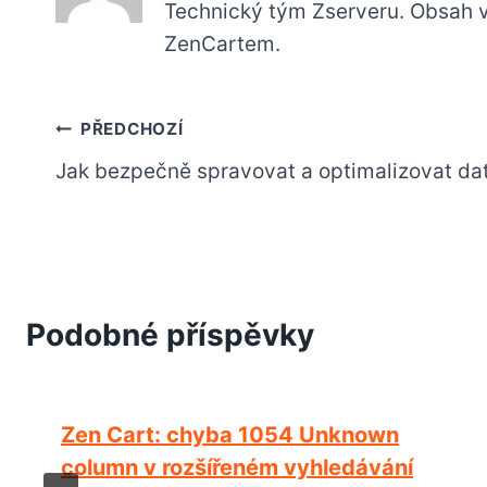
Technický tým Zserveru. Obsah 
ZenCartem.
Navigace
PŘEDCHOZÍ
Jak bezpečně spravovat a optimalizovat da
pro
příspěvek
Podobné příspěvky
Zen Cart: chyba 1054 Unknown
column v rozšířeném vyhledávání