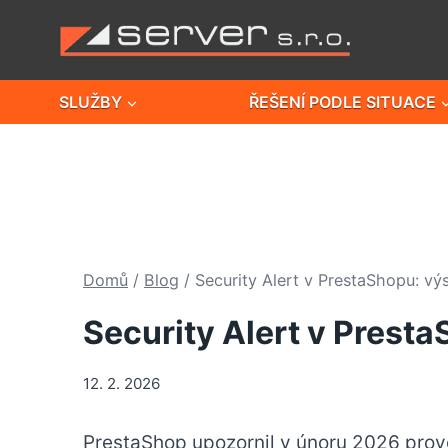
Přeskočit
na
obsah
SLUŽBY
ŘEŠENÍ PODLE SITUACE
Domů
/
Blog
/
Security Alert v PrestaShopu: vý
Security Alert v Presta
12. 2. 2026
PrestaShop upozornil v únoru 2026 prov