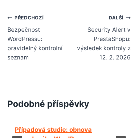
Navigace
PŘEDCHOZÍ
DALŠÍ
Bezpečnost
Security Alert v
pro
WordPressu:
PrestaShopu:
příspěvek
pravidelný kontrolní
výsledek kontroly z
seznam
12. 2. 2026
Podobné příspěvky
Případová studie: obnova