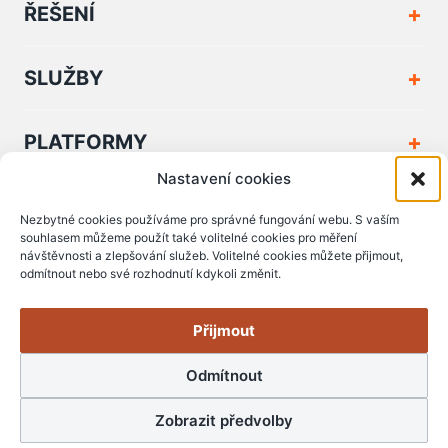
ŘEŠENÍ
SLUŽBY
PLATFORMY
Nastavení cookies
FIRMA A KONTAKT
Nezbytné cookies používáme pro správné fungování webu. S vaším
souhlasem můžeme použít také volitelné cookies pro měření
návštěvnosti a zlepšování služeb. Volitelné cookies můžete přijmout,
PODPORA A DOKUMENTY
odmítnout nebo své rozhodnutí kdykoli změnit.
Přijmout
Odmítnout
© Copyright 2006 - 2026 Zserver s.r.o.
Zobrazit předvolby