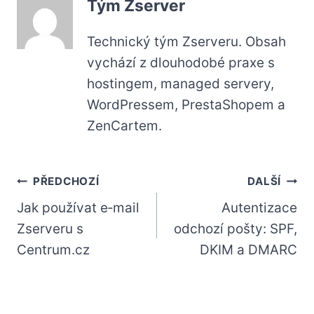
Tým Zserver
Technický tým Zserveru. Obsah
vychází z dlouhodobé praxe s
hostingem, managed servery,
WordPressem, PrestaShopem a
ZenCartem.
Navigace
PŘEDCHOZÍ
DALŠÍ
Jak používat e‑mail
Autentizace
pro
Zserveru s
odchozí pošty: SPF,
příspěvek
Centrum.cz
DKIM a DMARC