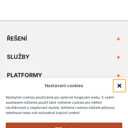
ŘEŠENÍ
SLUŽBY
PLATFORMY
Nastavení cookies
FIRMA A KONTAKT
Nezbytné cookies používáme pro správné fungování webu. S vaším
souhlasem můžeme použít také volitelné cookies pro měření
návštěvnosti a zlepšování služeb. Volitelné cookies můžete přijmout,
PODPORA A DOKUMENTY
odmítnout nebo své rozhodnutí kdykoli změnit.