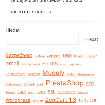
přidejte účet přes IMAP v aplikaci.
JAK
PŘEČTĚTE SI VÍCE
POUŽÍVAT
E‑MAIL
ZSERVERU
Hledat
S
Hledat
GMAILEM
Bezpečnost
DNS
Certifikát
Centrum
Drupal 6
Drupal 7
email
HTTPS
Forpsi
GMail
imap
Legislativa
Moduly
Let's Encrypt
Migrace
NSSET
Obnova webu
PrestaShop
SEO
outlook
Optimalizace
pop3
SSL
Sklad
SPAM
thunderbird
Seznam
smtp
webmail
ZenCart 1.3
Wordpress
ZenCart 1.5
Zen Cart