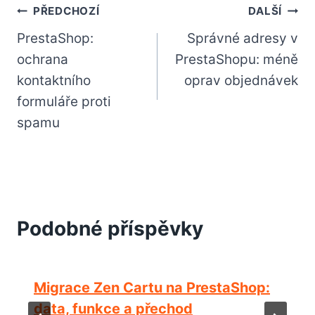
Navigace
PŘEDCHOZÍ
DALŠÍ
PrestaShop:
Správné adresy v
pro
ochrana
PrestaShopu: méně
příspěvek
kontaktního
oprav objednávek
formuláře proti
spamu
Podobné příspěvky
Migrace Zen Cartu na PrestaShop:
data, funkce a přechod