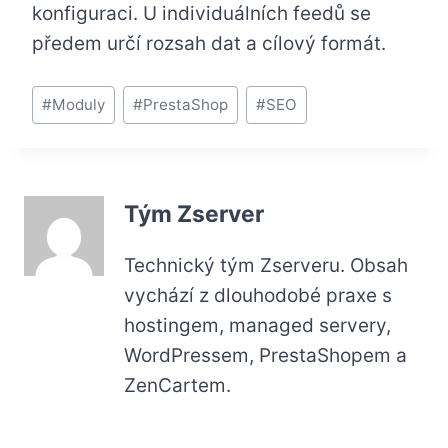
konfiguraci. U individuálních feedů se
předem určí rozsah dat a cílový formát.
Štítky
#
Moduly
#
PrestaShop
#
SEO
příspěvků:
Tým Zserver
Technický tým Zserveru. Obsah
vychází z dlouhodobé praxe s
hostingem, managed servery,
WordPressem, PrestaShopem a
ZenCartem.