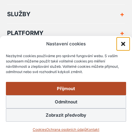
SLUŽBY
PLATFORMY
Nastavení cookies
FIRMA A KONTAKT
Nezbytné cookies používáme pro správné fungování webu. S vaším
souhlasem můžeme použít také volitelné cookies pro měření
návštěvnosti a zlepšování služeb. Volitelné cookies můžete přijmout,
PODPORA A DOKUMENTY
odmítnout nebo své rozhodnutí kdykoli změnit.
Přijmout
Odmítnout
© Copyright 2006 - 2026 Zserver s.r.o.
Zobrazit předvolby
RSS
staň se fanouškem
Cookies
Ochrana osobních údajů
Kontakt