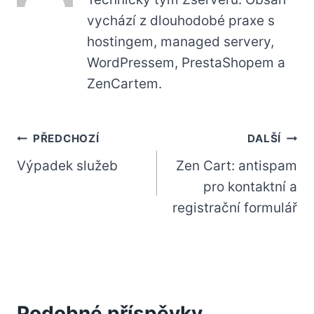
vychází z dlouhodobé praxe s
hostingem, managed servery,
WordPressem, PrestaShopem a
ZenCartem.
Navigace
PŘEDCHOZÍ
DALŠÍ
Výpadek služeb
Zen Cart: antispam
pro
pro kontaktní a
příspěvek
registrační formulář
Podobné příspěvky