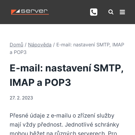
Přeskočit
na
obsah
Domů
/
Nápověda
/
E‑mail: nastavení SMTP, IMAP
a POP3
E‑mail: nastavení SMTP,
IMAP a POP3
27. 2. 2023
Přesné údaje z e‑mailu o zřízení služby
mají vždy přednost. Jednotlivé schránky
mohou běžet na různých serverech. Pro