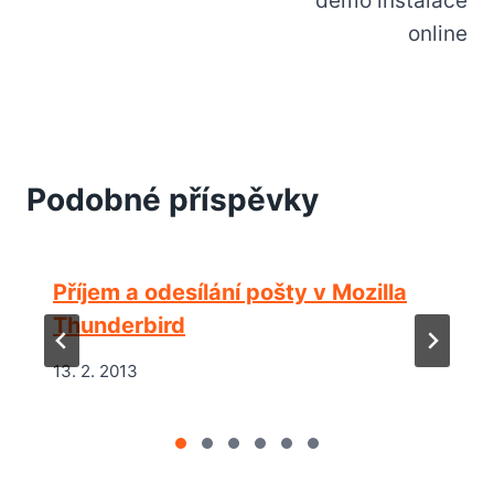
demo instalace
online
Podobné příspěvky
Příjem a odesílání pošty v Mozilla
Thunderbird
13. 2. 2013