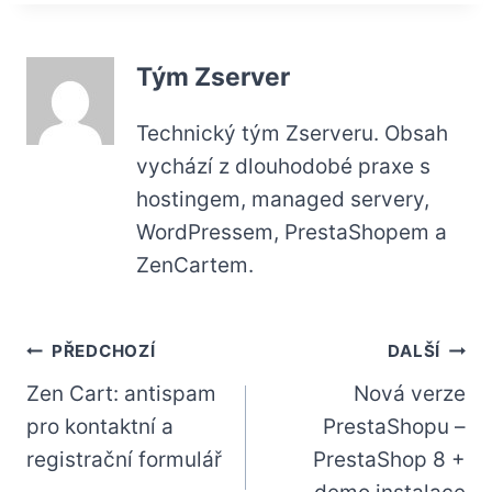
Tým Zserver
Technický tým Zserveru. Obsah
vychází z dlouhodobé praxe s
hostingem, managed servery,
WordPressem, PrestaShopem a
ZenCartem.
Navigace
PŘEDCHOZÍ
DALŠÍ
Zen Cart: antispam
Nová verze
pro
pro kontaktní a
PrestaShopu –
příspěvek
registrační formulář
PrestaShop 8 +