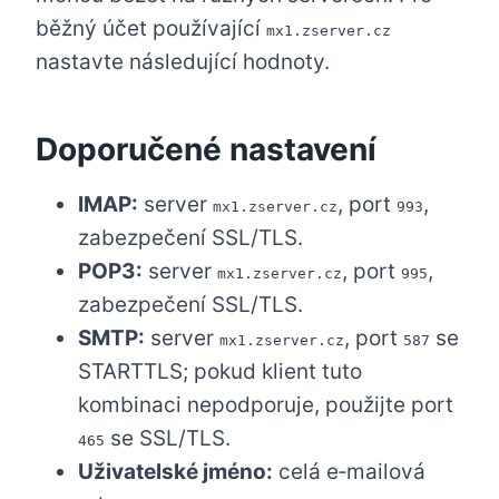
běžný účet používající
mx1.zserver.cz
nastavte následující hodnoty.
Doporučené nastavení
IMAP:
server
, port
,
mx1.zserver.cz
993
zabezpečení SSL/TLS.
POP3:
server
, port
,
mx1.zserver.cz
995
zabezpečení SSL/TLS.
SMTP:
server
, port
se
mx1.zserver.cz
587
STARTTLS; pokud klient tuto
kombinaci nepodporuje, použijte port
se SSL/TLS.
465
Uživatelské jméno:
celá e‑mailová