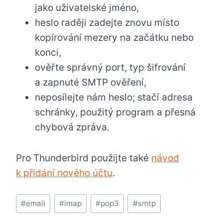
jako uživatelské jméno,
heslo raději zadejte znovu místo
kopírování mezery na začátku nebo
konci,
ověřte správný port, typ šifrování
a zapnuté SMTP ověření,
neposílejte nám heslo; stačí adresa
schránky, použitý program a přesná
chybová zpráva.
Pro Thunderbird použijte také
návod
k přidání nového účtu
.
Štítky
#
email
#
imap
#
pop3
#
smtp
příspěvků: