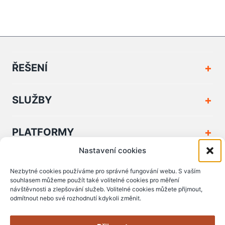
ŘEŠENÍ
SLUŽBY
PLATFORMY
Nastavení cookies
FIRMA A KONTAKT
Nezbytné cookies používáme pro správné fungování webu. S vaším
souhlasem můžeme použít také volitelné cookies pro měření
návštěvnosti a zlepšování služeb. Volitelné cookies můžete přijmout,
PODPORA A DOKUMENTY
odmítnout nebo své rozhodnutí kdykoli změnit.