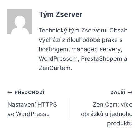
Tým Zserver
Technický tým Zserveru. Obsah
vychází z dlouhodobé praxe s
hostingem, managed servery,
WordPressem, PrestaShopem a
ZenCartem.
Navigace
PŘEDCHOZÍ
DALŠÍ
Nastavení HTTPS
Zen Cart: více
pro
ve WordPressu
obrázků u jednoho
příspěvek
produktu