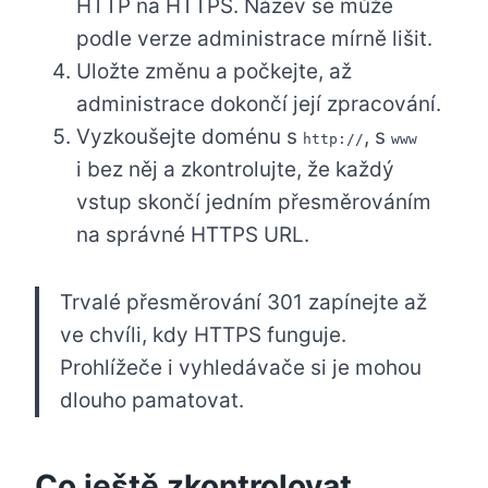
HTTP na HTTPS. Název se může
podle verze administrace mírně lišit.
Uložte změnu a počkejte, až
administrace dokončí její zpracování.
Vyzkoušejte doménu s
, s
http://
www
i bez něj a zkontrolujte, že každý
vstup skončí jedním přesměrováním
na správné HTTPS URL.
Trvalé přesměrování 301 zapínejte až
ve chvíli, kdy HTTPS funguje.
Prohlížeče i vyhledávače si je mohou
dlouho pamatovat.
Co ještě zkontrolovat