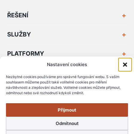
ŘEŠENÍ
SLUŽBY
PLATFORMY
Nastavení cookies
FIRMA A KONTAKT
Nezbytné cookies používáme pro správné fungování webu. S vaším
souhlasem můžeme použít také volitelné cookies pro měření
návštěvnosti a zlepšování služeb. Volitelné cookies můžete přijmout,
PODPORA A DOKUMENTY
odmítnout nebo své rozhodnutí kdykoli změnit.
Přijmout
Odmítnout
© Copyright 2006 - 2026 Zserver s.r.o.