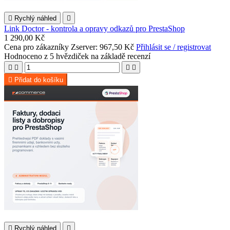

Rychlý náhled

Link Doctor - kontrola a opravy odkazů pro PrestaShop
1 290,00 Kč
Cena pro zákazníky Zserver: 967,50 Kč
Přihlásit se / registrovat
Hodnoceno
z 5 hvězdiček na základě
recenzí





Přidat do košíku

Rychlý náhled
