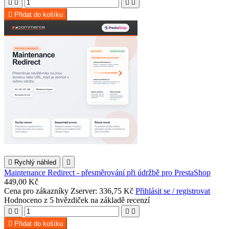





Přidat do košíku

Rychlý náhled

Maintenance Redirect - přesměrování při údržbě pro PrestaShop
449,00 Kč
Cena pro zákazníky Zserver: 336,75 Kč
Přihlásit se / registrovat
Hodnoceno
z 5 hvězdiček na základě
recenzí





Přidat do košíku