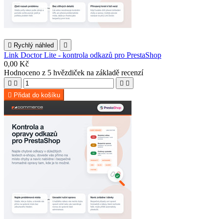

Rychlý náhled

Link Doctor Lite - kontrola odkazů pro PrestaShop
0,00 Kč
Hodnoceno
z 5 hvězdiček na základě
recenzí





Přidat do košíku