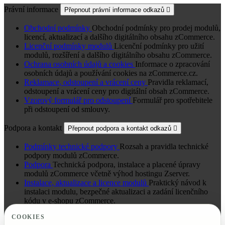
Právní informace
Přepnout právní informace odkazů

Obchodní podmínky
Obchodní podmínky pro prodej modulů,
licencí, aktualizací a dalšího digitálního obsahu zCommerce.
Licenční podmínky modulů
Licenční podmínky pro užití
modulů, rozšíření a dalšího digitálního obsahu zCommerce.
Ochrana osobních údajů a cookies
Informace o zpracování
osobních údajů a používání cookies na zCommerce.cz.
Reklamace, odstoupení a vrácení ceny
Pravidla reklamací,
odstoupení a vrácení ceny pro digitální obsah zCommerce.
Vzorový formulář pro odstoupení
Formulář pro spotřebitele
při odstoupení od smlouvy.
Podpora a kontakt
Přepnout podpora a kontakt odkazů

Podmínky technické podpory
Rozsah a pravidla technické
podpory modulů zCommerce.
Podpora
Technická podpora, instalace a placené úpravy
modulů zCommerce včetně výhod hostingu Zserver.
Instalace, aktualizace a licence modulů
Praktický návod k
instalaci modulu, bezpečné aktualizaci a zadání licenčního
kódu v e-shopu zCommerce.
Kontakt
Kontakt na zCommerce pro moduly, licence a
COOKIES
objednávky a odkaz na služby Zserveru.