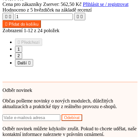
Cena pro zákazníky Zserver: 562,50 Kč
Přihlásit se / registrovat
Hodnoceno
z 5 hvězdiček na základě
recenzí





Přidat do košíku
Zobrazení 1-12 z 24 položek

Předchozí
1
2
Další

Odběr novinek
Občas pošleme novinky o nových modulech, důležitých
aktualizacích a praktické tipy z reálného provozu e-shopů.
Odběr novinek můžete kdykoliv zrušit. Pokud to chcete udělat, naše
kontaktní informace naleznete v právním oznámení.