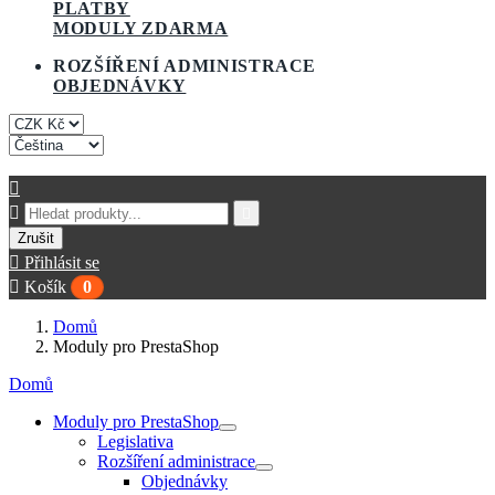
PLATBY
MODULY ZDARMA
ROZŠÍŘENÍ ADMINISTRACE
OBJEDNÁVKY
Zavolejte: +420776251658



Zrušit

Přihlásit se

Košík
0
Domů
Moduly pro PrestaShop
Domů
Moduly pro PrestaShop
Legislativa
Rozšíření administrace
Objednávky