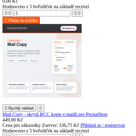
0,00 Kč
Hodnoceno
z 5 hvězdiček na základě
recenzí





Přidat do košíku

Rychlý náhled

Mail Copy - skrytá BCC kopie e-mailů pro PrestaShop
449,00 Kč
Cena pro zákazníky Zserver: 336,75 Kč
Přihlásit se / registrovat
Hodnoceno
z 5 hvězdiček na základě
recenzí