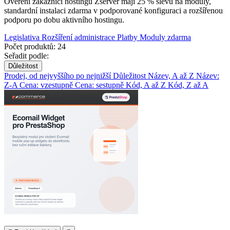
Ověření zákazníci hostingu Zserver mají 25 % slevu na moduly,
standardní instalaci zdarma v podporované konfiguraci a rozšířenou
podporu po dobu aktivního hostingu.
Legislativa
Rozšíření administrace
Platby
Moduly zdarma
Počet produktů: 24
Seřadit podle:
Důležitost
Prodej, od nejvyššího po nejnižší
Důležitost
Název, A až Z
Název:
Z-A
Cena: vzestupně
Cena: sestupně
Kód, A až Z
Kód, Z až A