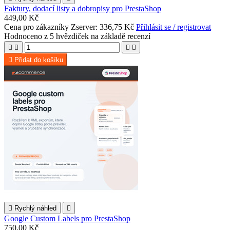
Faktury, dodací listy a dobropisy pro PrestaShop
449,00 Kč
Cena pro zákazníky Zserver: 336,75 Kč
Přihlásit se / registrovat
Hodnoceno
z 5 hvězdiček na základě
recenzí





Přidat do košíku

Rychlý náhled

Google Custom Labels pro PrestaShop
750,00 Kč