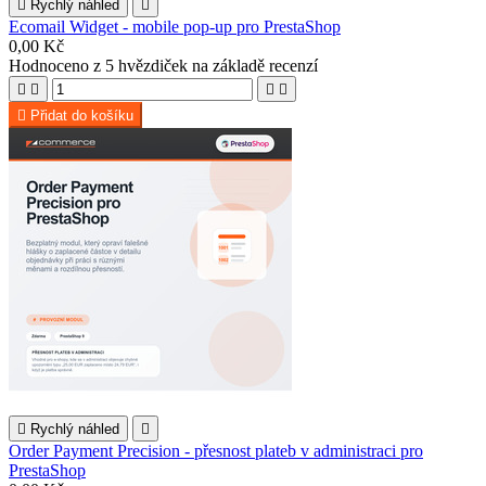

Rychlý náhled

Ecomail Widget - mobile pop-up pro PrestaShop
0,00 Kč
Hodnoceno
z 5 hvězdiček na základě
recenzí





Přidat do košíku

Rychlý náhled

Order Payment Precision - přesnost plateb v administraci pro
PrestaShop