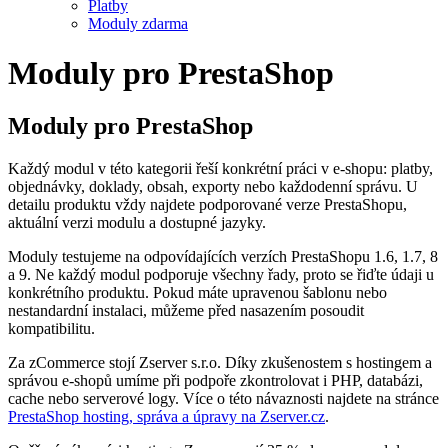
Platby
Moduly zdarma
Moduly pro PrestaShop
Moduly pro PrestaShop
Každý modul v této kategorii řeší konkrétní práci v e-shopu: platby,
objednávky, doklady, obsah, exporty nebo každodenní správu. U
detailu produktu vždy najdete podporované verze PrestaShopu,
aktuální verzi modulu a dostupné jazyky.
Moduly testujeme na odpovídajících verzích PrestaShopu 1.6, 1.7, 8
a 9. Ne každý modul podporuje všechny řady, proto se řiďte údaji u
konkrétního produktu. Pokud máte upravenou šablonu nebo
nestandardní instalaci, můžeme před nasazením posoudit
kompatibilitu.
Za zCommerce stojí Zserver s.r.o. Díky zkušenostem s hostingem a
správou e-shopů umíme při podpoře zkontrolovat i PHP, databázi,
cache nebo serverové logy. Více o této návaznosti najdete na stránce
PrestaShop hosting, správa a úpravy na Zserver.cz
.