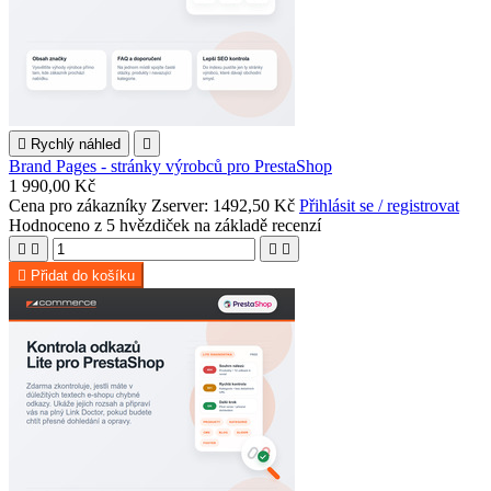

Rychlý náhled

Brand Pages - stránky výrobců pro PrestaShop
1 990,00 Kč
Cena pro zákazníky Zserver: 1492,50 Kč
Přihlásit se / registrovat
Hodnoceno
z 5 hvězdiček na základě
recenzí





Přidat do košíku