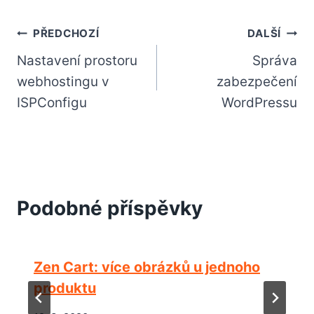
Navigace
PŘEDCHOZÍ
DALŠÍ
Nastavení prostoru
Správa
pro
webhostingu v
zabezpečení
příspěvek
ISPConfigu
WordPressu
Podobné příspěvky
Zen Cart: více obrázků u jednoho
produktu