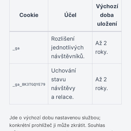
Výchozí
Cookie
Účel
doba
uložení
Rozlišení
Až 2
jednotlivých
_ga
roky.
návštěvníků.
Uchování
stavu
Až 2
_ga_8K3TGQYE79
návštěvy
roky.
a relace.
Jde o výchozí dobu nastavenou službou;
konkrétní prohlížeč ji může zkrátit. Souhlas