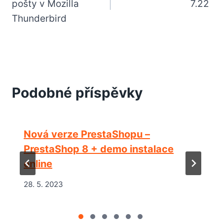
pošty v Mozilla
7.22
příspěvek
Thunderbird
Podobné příspěvky
Nová verze PrestaShopu –
PrestaShop 8 + demo instalace
online
28. 5. 2023