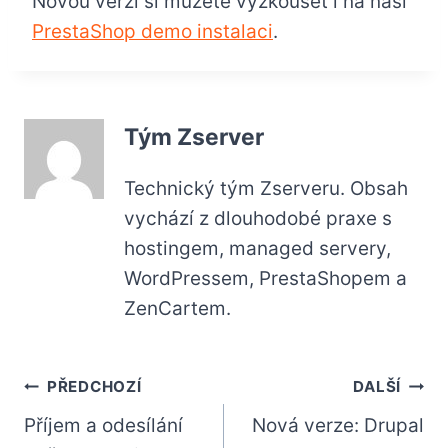
Novou verzi si můžete vyzkoušet i na naší
PrestaShop demo instalaci
.
Tým Zserver
Technický tým Zserveru. Obsah
vychází z dlouhodobé praxe s
hostingem, managed servery,
WordPressem, PrestaShopem a
ZenCartem.
Navigace
PŘEDCHOZÍ
DALŠÍ
Příjem a odesílání
Nová verze: Drupal
pro