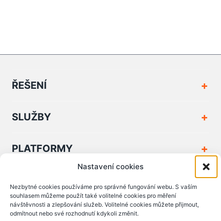
ŘEŠENÍ
SLUŽBY
PLATFORMY
Nastavení cookies
FIRMA A KONTAKT
Nezbytné cookies používáme pro správné fungování webu. S vaším
souhlasem můžeme použít také volitelné cookies pro měření
návštěvnosti a zlepšování služeb. Volitelné cookies můžete přijmout,
PODPORA A DOKUMENTY
odmítnout nebo své rozhodnutí kdykoli změnit.